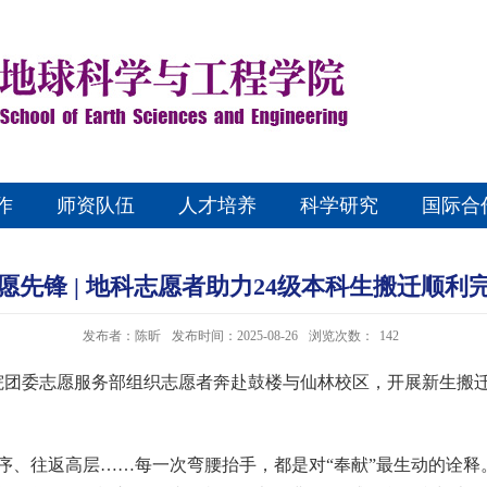
作
师资队伍
人才培养
科学研究
国际合
愿先锋 | 地科志愿者助力24级本科生搬迁顺利
发布者：陈昕
发布时间：2025-08-26
浏览次数：
142
程学院团委志愿服务部组织志愿者奔赴鼓楼与仙林校区，开展新生搬
序、往返高层
……每一次弯腰抬手，都是对“奉献”最生动的诠