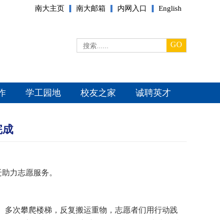
南大主页
南大邮箱
内网入口
English
GO
作
学工园地
校友之家
诚聘英才
完成
迁助力志愿服务。
释。多次攀爬楼梯，反复搬运重物，志愿者们用行动践