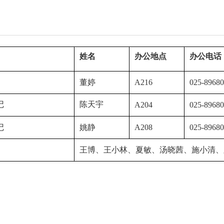
姓名
办公地点
办公电话
董婷
A216
025-8968
记
陈天宇
A204
02
5-8968
记
姚静
A208
025-8968
王博、王小林、夏敏、汤晓茜、施小清、