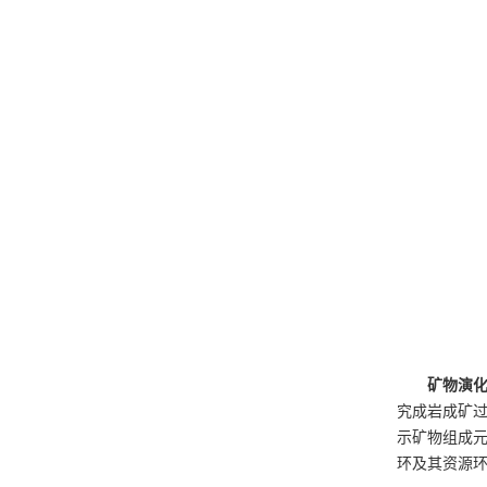
矿物演
究成岩成矿
示矿物组成
环及其资源