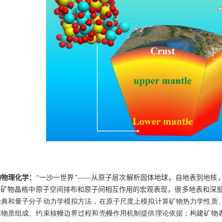
物物理化学：
“一沙一世界”——从原子层次解析固体地球。自地表到地核
是矿物晶格中原子空间排布和原子间相互作用的宏观表现，很多地表和深
经典和量子分子动力学模拟方法，在原子尺度上模拟计算矿物热力学性质
球物质组成、约束核幔边界过程和壳幔作用机制提供理论依据；构建矿物