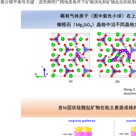
位素分馏平衡等关键，进而阐明广阔地质条件下矿物演化和矿物反应的机