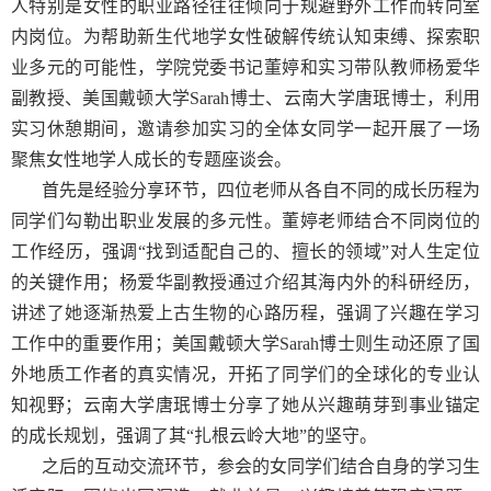
人特别是女性的职业路径往往倾向于规避野外工作而转向室
内岗位。为帮助新生代地学女性破解传统认知束缚、探索职
业多元的可能性，学院党委书记董婷和实习带队教师杨爱华
副教授、美国戴顿大学
Sarah
博士、云南大学唐珉博士，利用
实习休憩期间，邀请参加实习的全体女同学一起开展了一场
聚焦女性地学人成长的专题座谈会。
首先是经验分享环节，四位老师从各自不同的成长历程为
同学们勾勒出职业发展的多元性。董婷老师结合不同岗位的
工作经历，强调“找到适配自己的、擅长的领域”对人生定位
的关键作用；杨爱华副教授通过介绍其海内外的科研经历，
讲述了她逐渐热爱上古生物的心路历程，强调了兴趣在学习
工作中的重要作用；美国戴顿大学
Sarah
博士则生动还原了国
外地质工作者的真实情况，开拓了同学们的全球化的专业认
知视野；云南大学唐珉博士分享了她从兴趣萌芽到事业锚定
的成长规划，强调了其“扎根云岭大地”的坚守。
之后的互动交流环节，参会的女同学们结合自身的学习生