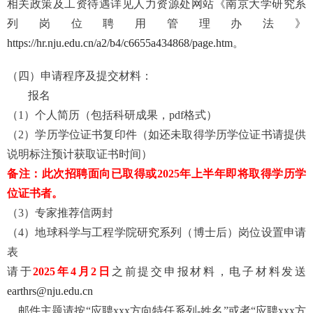
相关政策及工资待遇详见人力资源处网站《南京大学研究系
列岗位聘用管理办法》
https://hr.nju.edu.cn/a2/b4/c6655a434868/page.htm
。
（四）申请程序及提交材料：
报名
（
1
）个人简历（包括科研成果，
pdf
格式）
（
2
）学历学位证书复印件（如还未取得学历学位证书请提供
说明标注预计获取证书时间）
备注：此次招聘面向已取得或
2025
年上半年即将取得学历学
位证书者。
（
3
）专家推荐信两封
（
4
）地球科学与工程学院研究系列（博士后）岗位设置申请
表
请于
2025
年
4
月
2
日
之前提交申报材料，电子材料发送
earthrs@nju.edu.cn
，邮件主题请按“应聘
xxx
方向特任系列
-
姓名”或者“应聘
xxx
方