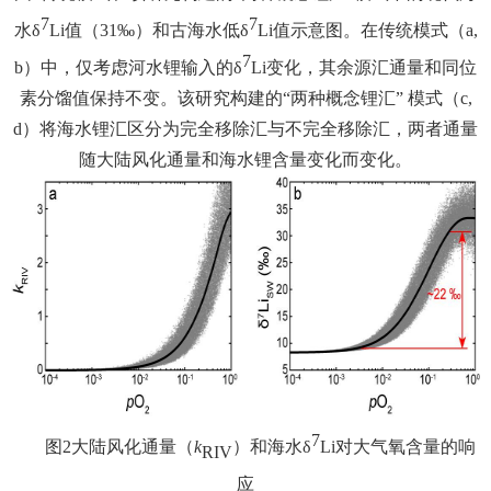
7
7
水δ
Li
值（31‰
）和古海水低δ
Li
值示意图。在传统模式（a,
7
b
）中，仅考虑河水锂输入的δ
Li
变化，其余源汇通量和同位
素分馏值保持不变。该研究构建的“两种概念锂汇” 模式（c,
d
）将海水锂汇区分为完全移除汇与不完全移除汇，两者通量
随大陆风化通量和海水锂含量变化而变化。
7
图2
大陆风化通量（
k
）和海水δ
Li
对大气氧含量的响
RIV
应