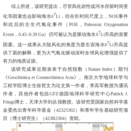
综上所述，该研究提出，尽管风化岩性或河水存留时间变
7
化等因素也会影响海水δ
Li
，但在长时间尺度上，NOE
事件
和此后的古生代氧化事件（POE
，Paleozoic Oxygenation
7
Event
，0.45–0.39 Ga
）仍可被认为是驱动海水δ
Li
升高的首要
7
因素。这一成果从大陆风化的角度为显生宙海水δ
Li
升高提
供了新的解释，更为大气氧化驱动深时全球风化增强提供了
有力的地质证据。
该研究成果近期发表于自然指数（Nature Index
）期刊
《Geochimica et Cosmochimica Acta
》。南京大学地球科学与
工程学院博士生徐哲文为论文第一作者，李高军教授为通讯
作者，其他作者包括GFZ
德国地球科学研究中心Patrick J.
Frings
博士，天津大学刘丛强教授。该研究受国家自然科学基
金委杰出青年科学基金（42325302
）和青年学生基础研究项
目（博士研究生）（423B2304
）资助。