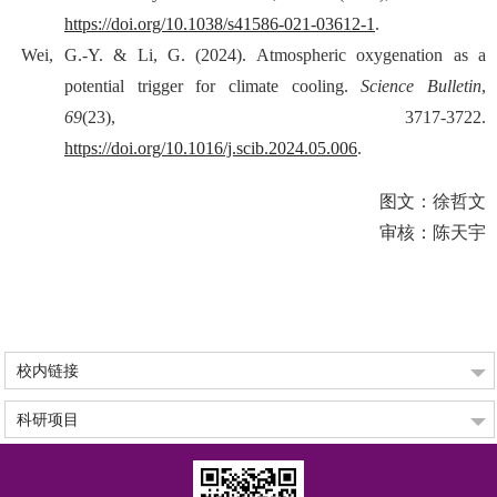
https://doi.org/10.1038/s41586-021-03612-1
.
Wei, G.-Y. & Li, G. (2024). Atmospheric oxygenation as a
potential trigger for climate cooling.
Science Bulletin
,
69
(23), 3717-3722.
https://doi.org/10.1016/j.scib.2024.05.006
.
图文：徐哲文
审核：陈天宇
校内链接
科研项目