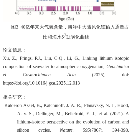
图3 40
亿年来大气氧含量，海洋中大陆风化锶输入通量占
7
比和海水δ
Li
演化曲线
论文信息：
Xu, Z., Frings, P.J., Liu, C-Q., Li, G., Linking lithium isotopic
composition of seawater to atmospheric oxygenation,
Geochimica
et Cosmochimica Acta
(2025), doi:
https://doi.org/10.1016/j.gca.2025.12.013
相关研究：
Kalderon-Asael, B., Katchinoff, J. A. R., Planavsky, N. J., Hood,
A. v. S., Dellinger, M., Bellefroid, E. J., et al. (2021). A
lithium-isotope perspective on the evolution of carbon and
silicon cycles.
Nature
,
595
(7867), 394-398.