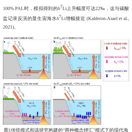
7
100% PAL
时，模拟得到的δ
Li
上升幅度可达22‰
，这与碳酸
7
盐记录反演的显生宙海水δ
Li
增幅接近 (Kalderon-Asael et al.,
2021)
。
图1
传统模式和该研究构建的“两种概念锂汇”模式下的现代海