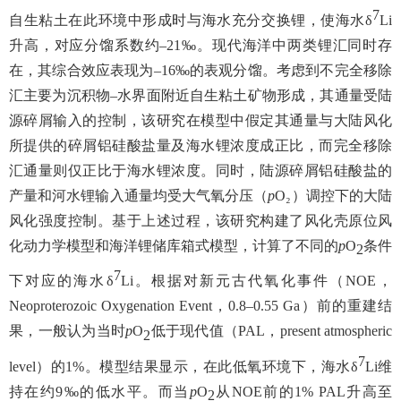
7
自生粘土在此环境中形成时与海水充分交换锂，使海水δ
Li
升高，对应分馏系数约–21‰
。现代海洋中两类锂汇同时存
在，其综合效应表现为–16‰
的表观分馏。考虑到不完全移除
汇主要为沉积物–水界面附近自生粘土矿物形成，其通量受陆
源碎屑输入的控制，该研究在模型中假定其通量与大陆风化
所提供的碎屑铝硅酸盐量及海水锂浓度成正比，而完全移除
汇通量则仅正比于海水锂浓度。同时，陆源碎屑铝硅酸盐的
产量和河水锂输入通量均受大气氧分压（
p
O₂
）调控下的大陆
风化强度控制。基于上述过程，该研究构建了风化壳原位风
化动力学模型和海洋锂储库箱式模型，计算了不同的
p
O
条件
2
7
下对应的海水δ
Li
。根据对新元古代氧化事件（NOE
，
Neoproterozoic Oxygenation Event
，0.8–0.55 Ga
）前的重建结
果，一般认为当时
p
O
低于现代值（PAL
，present atmospheric
2
7
level
）的1%
。模型结果显示，在此低氧环境下，海水δ
Li
维
持在约9‰
的低水平。而当
p
O
从NOE
前的1% PAL
升高至
2