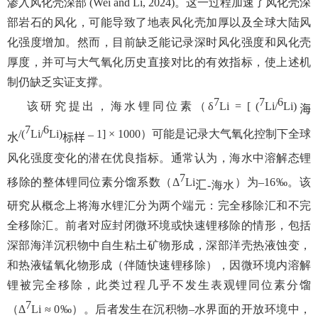
渗入风化壳深部 (Wei and Li, 2024)
。这一过程加速了风化壳深
部岩石的风化，可能导致了地表风化壳加厚以及全球大陆风
化强度增加。然而，目前缺乏能记录深时风化强度和风化壳
厚度，并可与大气氧化历史直接对比的有效指标，使上述机
制仍缺乏实证支撑。
7
7
6
该研究提出，海水锂同位素（δ
Li = [ (
Li/
Li)
海
7
6
/(
Li/
Li)
–
1] × 1000
）可能是记录大气氧化控制下全球
水
标样
风化强度变化的潜在优良指标。通常认为，海水中溶解态锂
7
移除的整体锂同位素分馏系数（Δ
Li
）为–16‰
。该
汇
-
海水
研究从概念上将海水锂汇分为两个端元：完全移除汇和不完
全移除汇。前者对应封闭微环境或快速锂移除的情形，包括
深部海洋沉积物中自生粘土矿物形成，深部洋壳热液蚀变，
和热液锰氧化物形成（伴随快速锂移除），因微环境内溶解
锂被完全移除，此类过程几乎不发生表观锂同位素分馏
7
（Δ
Li ≈ 0‰
）。后者发生在沉积物–水界面的开放环境中，