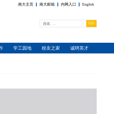
南大主页
南大邮箱
内网入口
English
GO
作
学工园地
校友之家
诚聘英才