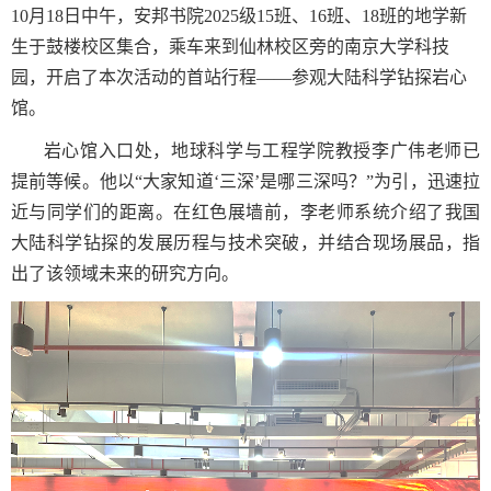
10
月
18
日中午，安邦书院
2025
级
15
班、
16
班、
18
班的地学新
生于鼓楼校区集合，乘车来到仙林校区旁的南京大学科技
园，开启了本次活动的首站行程——参观大陆科学钻探岩心
馆。
岩心馆入口处，地球科学与工程学院教授李广伟老师已
提前等候。他以“大家知道‘三深’是哪三深吗？”为引，迅速拉
近与同学们的距离。在红色展墙前，李老师系统介绍了我国
大陆科学钻探的发展历程与技术突破，并结合现场展品，指
出了该领域未来的研究方向。