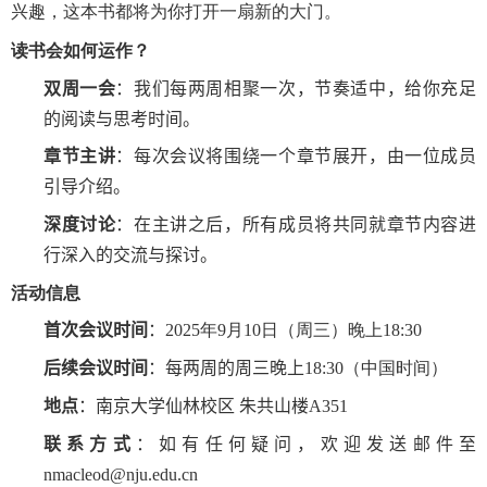
兴趣，这本书都将为你打开一扇新的大门。
读书会如何运作？
双周一会
：我们每两周相聚一次，节奏适中，给你充足
的阅读与思考时间。
章节主讲
：每次会议将围绕一个章节展开，由一位成员
引导介绍。
深度讨论
：在主讲之后，所有成员将共同就章节内容进
行深入的交流与探讨。
活动信息
首次会议时间
：
2025
年
9
月
10
日（周三）晚上
18:30
后续会议时间
：每两周的周三晚上
18:30
（中国时间）
地点
：南京大学仙林校区 朱共山楼
A351
联系方式
：如有任何疑问，欢迎发送邮件至
nmacleod@nju.edu.cn