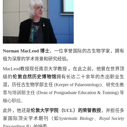
Norman MacLeod
博士
，一位享誉国际的古生物学家，拥有
极为深厚的学术背景和研究经验。
MacLeod
教授现任南京大学教授 。在此之前，他曾在世界顶
级的
伦敦自然历史博物馆
拥有长达二十余年的杰出职业生
涯，历任古生物学部主任
(Keeper of Palaeontology)
、研究生教
育与培训部主任
(Dean of Postgraduate Education & Training)
等
核心职位。
此外，他还是
伦敦大学学院（
UCL
）的荣誉教授
，并担任多
家国际顶尖学术期刊（如
Systematic Biology
、
Royal Society
Proceedings B
）的编委 。