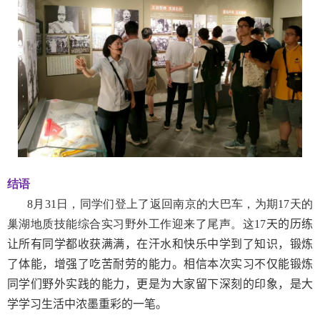
结语
8
月
31
日，同学们登上了返回南京的大巴车，为期
17
天的
巢湖地质技能综合实习野外工作迎来了尾声。这
17
天的历练
让所有同学都收获满满，在汗水和快乐中学到了知识，锻炼
了体能，增强了吃苦耐劳的能力。相信本次实习不仅能锻炼
同学们野外实践的能力，更是为大家留下深刻的印象，是大
学学习生活中浓墨重彩的一笔
。