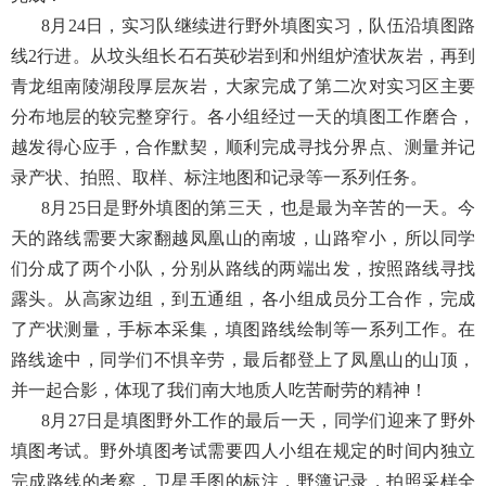
8
月
24
日，实习队继续进行野外填图实习，队伍沿填图路
线
2
行进。从坟头组长石石英砂岩到和州组炉渣状灰岩，再到
青龙组南陵湖段厚层灰岩，大家完成了第二次对实习区主要
分布地层的较完整穿行。各小组经过一天的填图工作磨合，
越发得心应手，合作默契，顺利完成寻找分界点、测量并记
录产状、拍照、取样、标注地图和记录等一系列任务。
8
月
25
日是野外填图的第三天，也是最为辛苦的一天。今
天的路线需要大家翻越凤凰山的南坡，山路窄小，所以同学
们分成了两个小队，分别从路线的两端出发，按照路线寻找
露头。从高家边组，到五通组，各小组成员分工合作，完成
了产状测量，手标本采集，填图路线绘制等一系列工作。在
路线途中，同学们不惧辛劳，最后都登上了凤凰山的山顶，
并一起合影，体现了我们南大地质人吃苦耐劳的精神！
8
月
27
日是填图野外工作的最后一天，同学们迎来了野外
填图考试。野外填图考试需要四人小组在规定的时间内独立
完成路线的考察，卫星手图的标注，野簿记录，拍照采样全