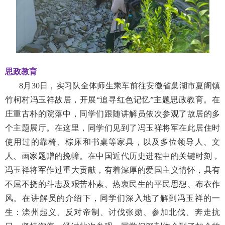
思政教育
8
月
30
日，实习队全体师生乘车前往安徽省巢湖市夏阁镇
竹柯村冯玉祥故居，开展“追寻红色记忆”主题思政教育。在
庄重古朴的院落中，同学们跟随讲解员依次参观了故居的多
个主题展厅。在这里，同学们见到了冯玉祥将军在此居住时
使用过的靠椅、棕床和书桌等家具，以及多位领导人、文
人、画家题赠的挽幛。在中国近代历史进程中的关键时刻，
冯玉祥将军作过重大贡献，有着深厚的爱国主义情怀，具有
不屈不挠的斗志及艰苦朴素、热衷民生的平民思想、布衣作
风。在讲解员的介绍下，同学们深入地了解到冯玉祥的一
生：滦州起义、反对帝制、讨伐张勋、参加北伐、奔走抗