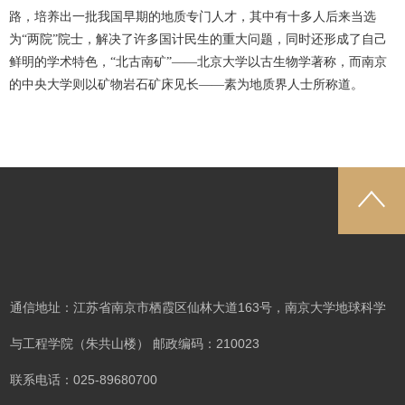
路，培养出一批我国早期的地质专门人才，其中有十多人后来当选
为“两院”院士，解决了许多国计民生的重大问题，同时还形成了自己
鲜明的学术特色，“北古南矿”——北京大学以古生物学著称，而南京
的中央大学则以矿物岩石矿床见长——素为地质界人士所称道。
通信地址：江苏省南京市栖霞区仙林大道163号，南京大学地球科学
与工程学院（朱共山楼） 邮政编码：210023
联系电话：025-89680700