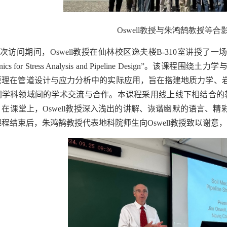
Oswell
教授与朱鸿鹄教授等合
次访问期间，
Oswell
教授在仙林校区逸夫楼
B-310
室讲授了一场
ics for Stress Analysis and Pipeline Design”
。该课程围绕土力学
原理在管道设计与应力分析中的实际应用，旨在搭建地质力学、
同学科领域间的学术交流与合作。本课程采用线上线下相结合的
。在课堂上，
Oswell
教授深入浅出的讲解、诙谐幽默的语言、精
课程结束后，朱鸿鹄教授代表地科院师生向
Oswell
教授致以谢意，