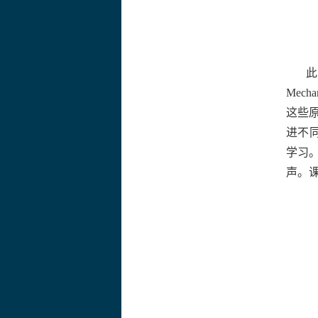
此
Mechan
这些
进不
学习
声。