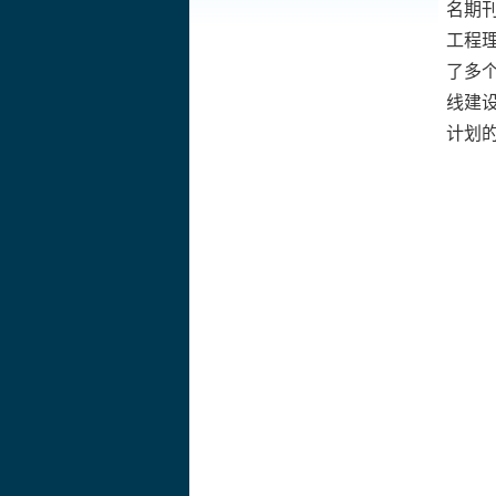
名期
工程
了多
线建
计划