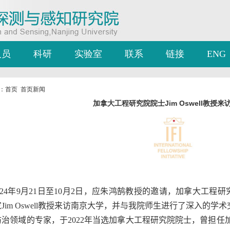
人员
科研
实验室
联系
链接
ENG
：
首页
首页新闻
加拿大工程研究院院士Jim Oswell教授来
24
年
9
月
21
日至
10
月
2
日，应朱鸿鹄教授的邀请，加拿大工程研
家
Jim Oswell
教授来访南京大学，并与我院师生进行了深入的学术
防治领域的专家，于
2022
年当选加拿大工程研究院院士，曾担任