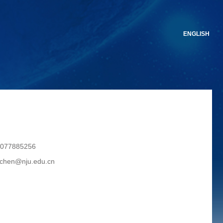
ENGLISH
077885256
chen@nju.edu.cn