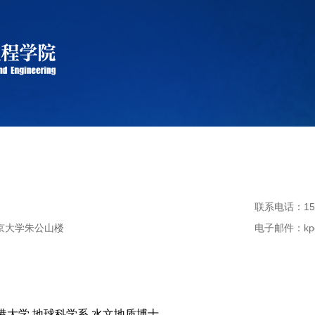
联系电话：
15
京大学朱公山楼
电子邮件：
kp
港大学 地球科学系 水文地质
博士